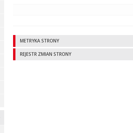
Informacje
METRYKA STRONY
o
REJESTR ZMIAN STRONY
stronie