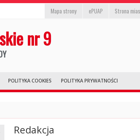
EPUAP,
st
nformacja
Mapa
strony
ePUAP
Strona mias
strona
/wyłącz)
la
miasta,
skie nr 9
iesłyszących
mapa
strony
DY
POLITYKA COOKIES
POLITYKA PRYWATNOŚCI
Redakcja
Główna
treść
strony