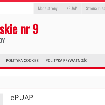
EPUAP,
st
nformacja
Mapa
strony
ePUAP
Strona mias
strona
/wyłącz)
la
miasta,
skie nr 9
iesłyszących
mapa
strony
DY
POLITYKA COOKIES
POLITYKA PRYWATNOŚCI
ePUAP
Główna
treść
strony