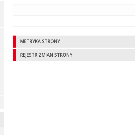
Informacje
METRYKA STRONY
o
REJESTR ZMIAN STRONY
stronie